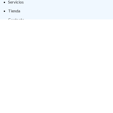
Servicios
Tienda
Contacto
Blog
POLÍTICAS
Términos y condiciones
Política de privacidad
Política de Cookies
Aviso Legal
Declaración Accesibilidad
2023 Cerrajería H.Yagüe. Todos los derechos reservados