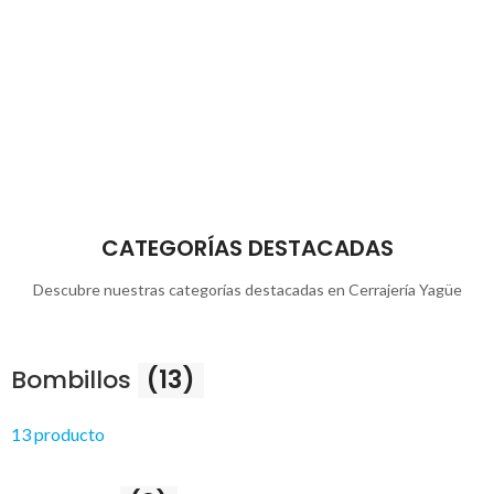
CERRAJERÍA YAGÜE
Duplicado de llaves, copia y reparación de llaves
CATEGORÍAS DESTACADAS
de coche, cerrajería y urgencias 24 horas
Descubre nuestras categorías destacadas en Cerrajería Yagüe
CONÓCENOS
Bombillos
(13)
13 producto