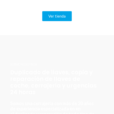
Ver tienda
SOBRE NOSOTROS
Duplicado de llaves, copia y
reparación de llaves de
coche, cerrajería y urgencias
24 horas
Somos una cerrajería con más de 20 años
de experiencia especializada en en
el duplicado y reparación de todo tipo de