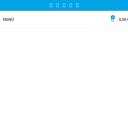
0
MENÚ
0,00