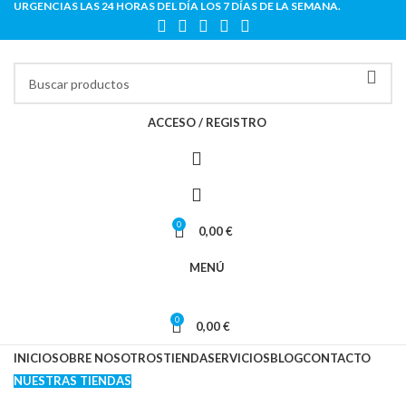
URGENCIAS LAS 24 HORAS DEL DÍA LOS 7 DÍAS DE LA SEMANA.
ACCESO / REGISTRO
0
0,00
€
MENÚ
0
0,00
€
INICIO
SOBRE NOSOTROS
TIENDA
SERVICIOS
BLOG
CONTACTO
NUESTRAS TIENDAS