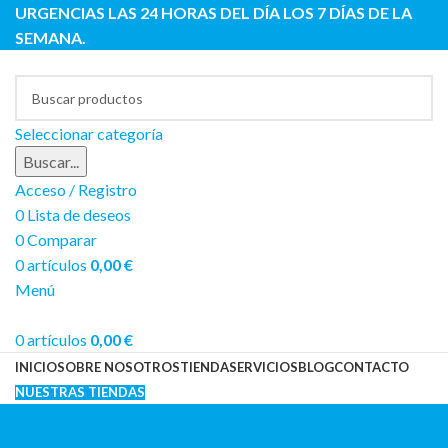
URGENCIAS LAS 24 HORAS DEL DÍA LOS 7 DÍAS DE LA
SEMANA.
Seleccionar categoría
Buscar...
Acceso / Registro
0
Lista de deseos
0
Comparar
0
artículos
0,00
€
Menú
0
artículos
0,00
€
INICIO
SOBRE NOSOTROS
TIENDA
SERVICIOS
BLOG
CONTACTO
NUESTRAS TIENDAS