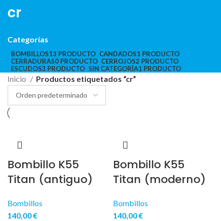
cr
Categorías
BOMBILLOS
13 PRODUCTO
CANDADOS
1 PRODUCTO
CERRADURAS
0 PRODUCTO
CERROJOS
2 PRODUCTO
ESCUDOS
3 PRODUCTO
SIN CATEGORÍA
1 PRODUCTO
Inicio
Productos etiquetados “cr”
Bombillo K55
Bombillo K55
Titan (antiguo)
Titan (moderno)
Bombillos
Bombillos
140,00
€
140,00
€