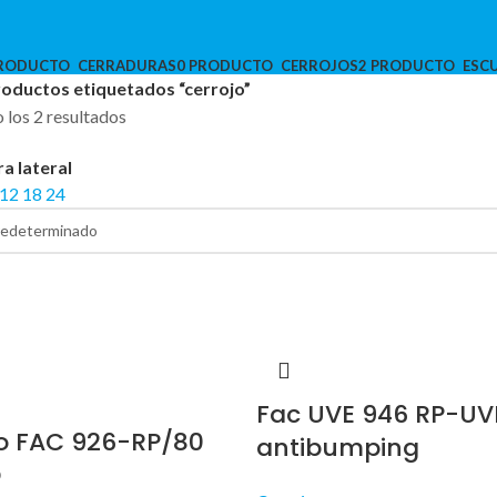
PRODUCTO
CERRADURAS
0 PRODUCTO
CERROJOS
2 PRODUCTO
ESC
oductos etiquetados “cerrojo”
los 2 resultados
ra lateral
12
18
24
Fac UVE 946 RP-UV
o FAC 926-RP/80
antibumping
O