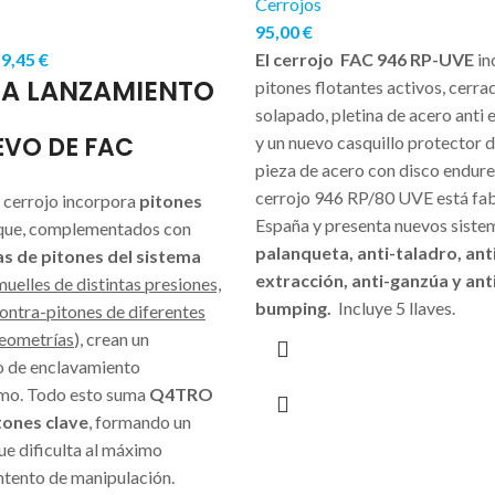
Cerrojos
95,00
€
19,45
€
El cerrojo FAC 946 RP-UVE
in
TA LANZAMIENTO
pitones flotantes activos, cerra
solapado, pletina de acero anti 
EVO DE FAC
y un nuevo casquillo
protector d
pieza de acero con disco endure
cerrojo 946 RP/80 UVE está fa
 cerrojo incorpora
pitones
España y presenta nuevos sist
ue, complementados con
palanqueta, anti-taladro, ant
las de pitones del sistema
extracción, anti-ganzúa y ant
uelles de distintas presiones,
bumping.
Incluye 5 llaves.
contra-pitones de diferentes
geometrías
), crean un
 de enclavamiento
imo. Todo esto suma
Q4TRO
itones clave
, formando un
ue dificulta al máximo
intento de manipulación.