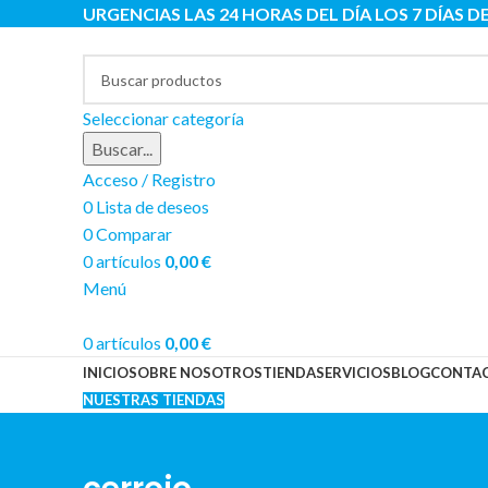
URGENCIAS LAS 24 HORAS DEL DÍA LOS 7 DÍAS D
Seleccionar categoría
Buscar...
Acceso / Registro
0
Lista de deseos
0
Comparar
0
artículos
0,00
€
Menú
0
artículos
0,00
€
INICIO
SOBRE NOSOTROS
TIENDA
SERVICIOS
BLOG
CONTA
NUESTRAS TIENDAS