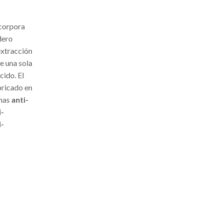
corpora
dero
extracción
e una sola
cido.
El
bricado en
emas
anti-
i-
i-