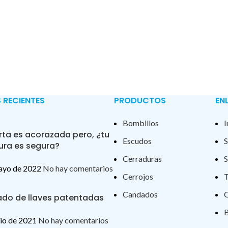
 RECIENTES
PRODUCTOS
EN
Bombillos
I
rta es acorazada pero, ¿tu
Escudos
S
ura es segura?
Cerraduras
S
ayo de 2022
No hay comentarios
Cerrojos
T
Candados
C
ado de llaves patentadas
B
lio de 2021
No hay comentarios