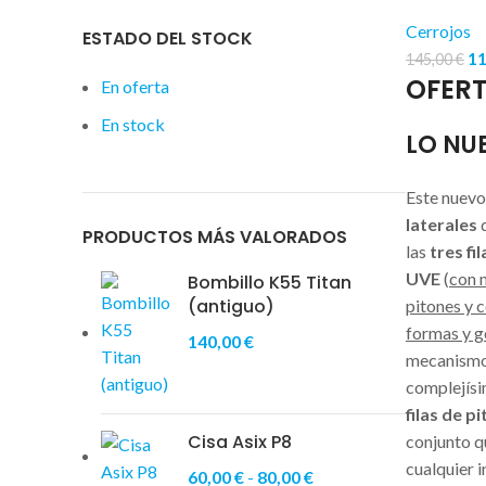
Cerrojos
ESTADO DEL STOCK
1
145,00
€
OFER
En oferta
En stock
LO NU
Este nuevo
laterales
q
PRODUCTOS MÁS VALORADOS
las
tres fi
UVE
(
con m
Bombillo K55 Titan
(antiguo)
pitones y 
formas y 
140,00
€
mecanismo
complejís
filas de p
Cisa Asix P8
conjunto q
cualquier 
60,00
€
-
80,00
€