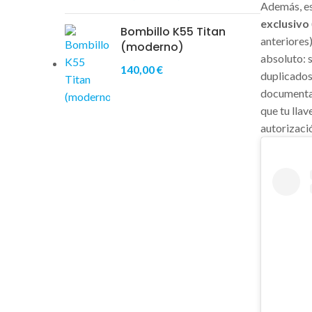
Además, e
exclusivo
Bombillo K55 Titan
anteriores)
(moderno)
absoluto: 
140,00
€
duplicados
documentac
que tu llav
autorizaci