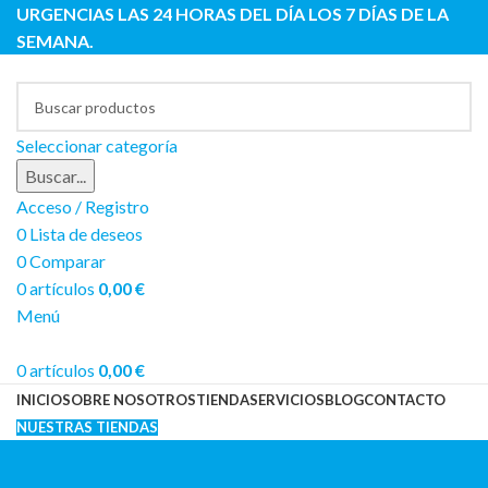
URGENCIAS LAS 24 HORAS DEL DÍA LOS 7 DÍAS DE LA
SEMANA.
Seleccionar categoría
Buscar...
Acceso / Registro
0
Lista de deseos
0
Comparar
0
artículos
0,00
€
Menú
0
artículos
0,00
€
INICIO
SOBRE NOSOTROS
TIENDA
SERVICIOS
BLOG
CONTACTO
NUESTRAS TIENDAS