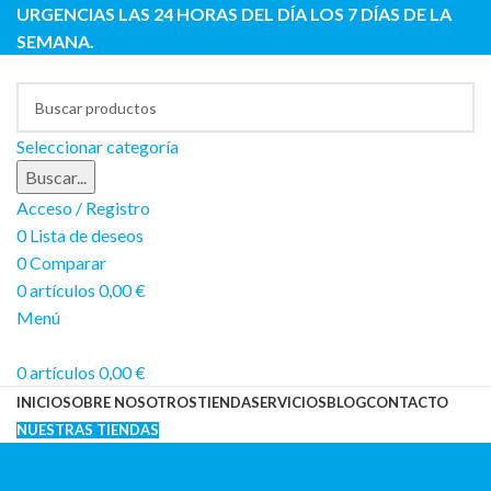
URGENCIAS LAS 24 HORAS DEL DÍA LOS 7 DÍAS DE LA
SEMANA.
Seleccionar categoría
Buscar...
Acceso / Registro
0
Lista de deseos
0
Comparar
0
artículos
0,00
€
Menú
0
artículos
0,00
€
INICIO
SOBRE NOSOTROS
TIENDA
SERVICIOS
BLOG
CONTACTO
NUESTRAS TIENDAS