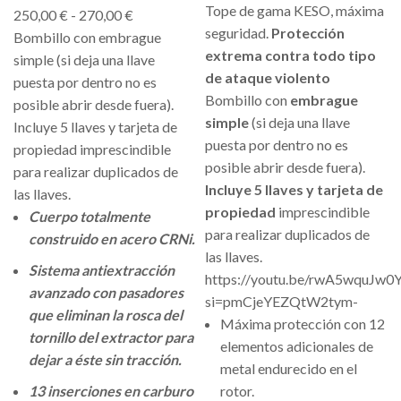
Tope de gama KESO, máxima
250,00
€
-
270,00
€
seguridad.
Protección
Bombillo con embrague
extrema contra todo tipo
simple (si deja una llave
de ataque violento
puesta por dentro no es
Bombillo con
embrague
posible abrir desde fuera).
simple
(si deja una llave
Incluye 5 llaves y tarjeta de
puesta por dentro no es
propiedad imprescindible
posible abrir desde fuera).
para realizar duplicados de
Incluye 5 llaves y tarjeta de
las llaves.
propiedad
imprescindible
Cuerpo totalmente
para realizar duplicados de
construido en acero CRNi.
las llaves.
Sistema antiextracción
https://youtu.be/rwA5wquJw0
avanzado con pasadores
si=pmCjeYEZQtW2tym-
que eliminan la rosca del
Máxima protección con 12
tornillo del extractor para
elementos adicionales de
dejar a éste sin tracción.
metal endurecido en el
13 inserciones en carburo
rotor.