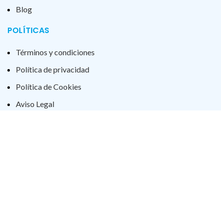
Blog
POLÍTICAS
Términos y condiciones
Política de privacidad
Política de Cookies
Aviso Legal
Declaración Accesibilidad
2023 Cerrajería H.Yagüe. Todos los derechos reservados
Tienda
Filtros
0
Lista de deseos