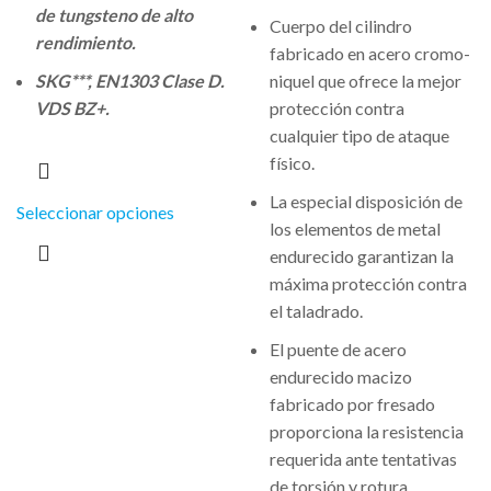
de tungsteno de alto
Cuerpo del cilindro
rendimiento.
fabricado en acero cromo-
SKG***, EN1303 Clase D.
niquel que ofrece la mejor
VDS BZ+.
protección contra
cualquier tipo de ataque
físico.
La especial disposición de
Seleccionar opciones
los elementos de metal
endurecido garantizan la
máxima protección contra
el taladrado.
El puente de acero
endurecido macizo
fabricado por fresado
proporciona la resistencia
requerida ante tentativas
de torsión y rotura.