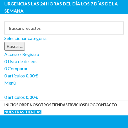
URGENCIAS LAS 24 HORAS DEL DÍA LOS 7 DÍAS DE LA
SEMANA.
Seleccionar categoría
Buscar...
Acceso / Registro
0
Lista de deseos
0
Comparar
0
artículos
0,00
€
Menú
0
artículos
0,00
€
INICIO
SOBRE NOSOTROS
TIENDA
SERVICIOS
BLOG
CONTACTO
NUESTRAS TIENDAS