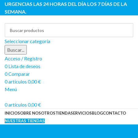
URGENCIAS LAS 24 HORAS DEL DÍA LOS 7 DÍAS DE LA
SEMANA.
Seleccionar categoría
Buscar...
Acceso / Registro
0
Lista de deseos
0
Comparar
0
artículos
0,00
€
Menú
0
artículos
0,00
€
INICIO
SOBRE NOSOTROS
TIENDA
SERVICIOS
BLOG
CONTACTO
NUESTRAS TIENDAS