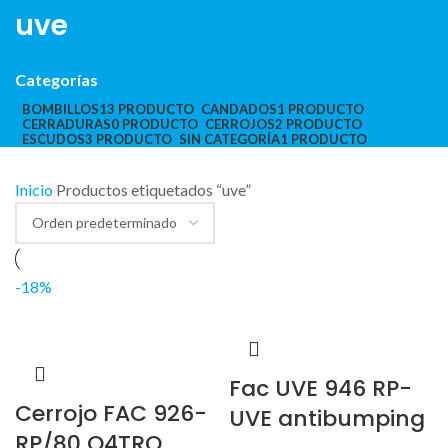
uve
Categorías
BOMBILLOS
13 PRODUCTO
CANDADOS
1 PRODUCTO
CERRADURAS
0 PRODUCTO
CERROJOS
2 PRODUCTO
ESCUDOS
3 PRODUCTO
SIN CATEGORÍA
1 PRODUCTO
Inicio
Productos etiquetados “uve”
-18%
Fac UVE 946 RP-
Cerrojo FAC 926-
UVE antibumping
RP/80 Q4TRO