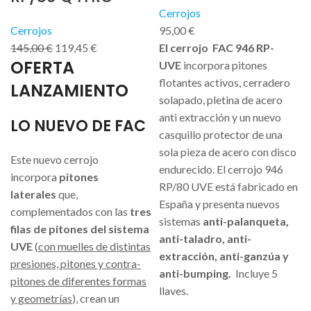
Cerrojos
Cerrojos
95,00
€
145,00
€
119,45
€
El cerrojo FAC 946 RP-
OFERTA
UVE
incorpora pitones
flotantes activos, cerradero
LANZAMIENTO
solapado, pletina de acero
anti extracción y un nuevo
LO NUEVO DE FAC
casquillo
protector de una
sola pieza de acero con disco
Este nuevo cerrojo
endurecido.
El cerrojo 946
incorpora
pitones
RP/80 UVE está fabricado en
laterales
que,
España y presenta nuevos
complementados con las
tres
sistemas
anti-palanqueta,
filas de pitones del sistema
anti-taladro, anti-
UVE
(
con muelles de distintas
extracción, anti-ganzúa y
presiones, pitones y contra-
anti-bumping.
Incluye 5
pitones de diferentes formas
llaves.
y geometrías
), crean un