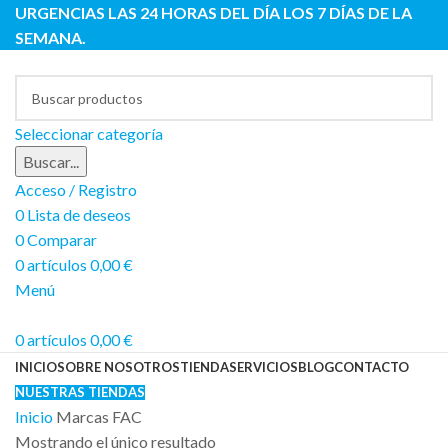
URGENCIAS LAS 24 HORAS DEL DÍA LOS 7 DÍAS DE LA
SEMANA.
Seleccionar categoría
Buscar...
Acceso / Registro
0
Lista de deseos
0
Comparar
0
artículos
0,00
€
Menú
0
artículos
0,00
€
INICIO
SOBRE NOSOTROS
TIENDA
SERVICIOS
BLOG
CONTACTO
NUESTRAS TIENDAS
Inicio
Marcas
FAC
Mostrando el único resultado