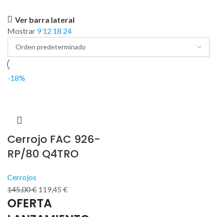
Ver barra lateral
Mostrar
9
12
18
24
-18%
Cerrojo FAC 926-
RP/80 Q4TRO
Cerrojos
145,00
€
119,45
€
OFERTA