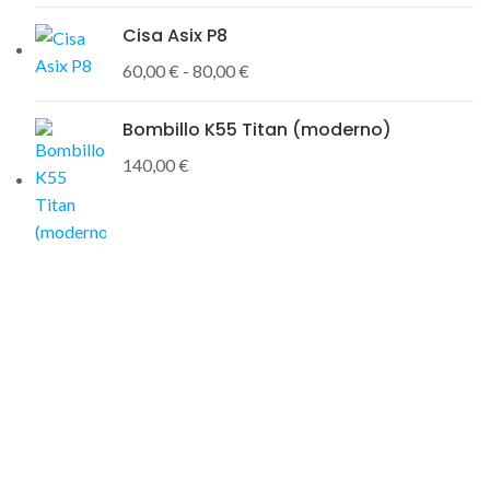
Cisa Asix P8
60,00
€
-
80,00
€
Bombillo K55 Titan (moderno)
140,00
€