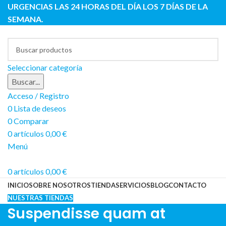
URGENCIAS LAS 24 HORAS DEL DÍA LOS 7 DÍAS DE LA
SEMANA.
Seleccionar categoría
Buscar...
Acceso / Registro
0
Lista de deseos
0
Comparar
0
artículos
0,00
€
Menú
0
artículos
0,00
€
INICIO
SOBRE NOSOTROS
TIENDA
SERVICIOS
BLOG
CONTACTO
NUESTRAS TIENDAS
Suspendisse quam at