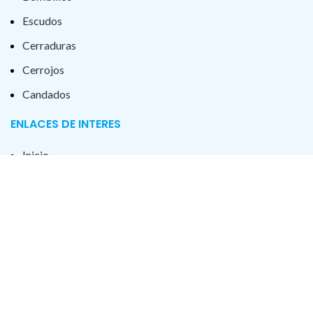
Escudos
Cerraduras
Cerrojos
Candados
ENLACES DE INTERES
Inicio
Sobre Nosotros
Servicios
Tienda
Contacto
Blog
POLÍTICAS