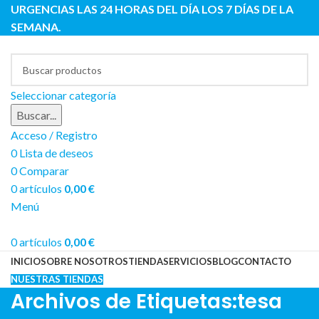
URGENCIAS LAS 24 HORAS DEL DÍA LOS 7 DÍAS DE LA
SEMANA.
Seleccionar categoría
Buscar...
Acceso / Registro
0
Lista de deseos
0
Comparar
0
artículos
0,00
€
Menú
0
artículos
0,00
€
INICIO
SOBRE NOSOTROS
TIENDA
SERVICIOS
BLOG
CONTACTO
NUESTRAS TIENDAS
Archivos de Etiquetas:tesa