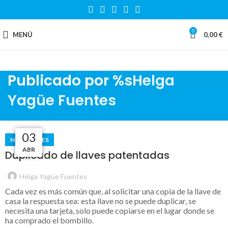
0
MENÚ
0,00
€
Publicado por %s
Helga
Yagüe Fuentes
15
11
28
03
NOVEDADES
MAY
ABR
ABR
JUL
Duplicado de llaves patentadas
Helga Yagüe Fuentes
Cada vez es más común que, al solicitar una copia de la llave de
casa la respuesta sea: esta llave no se puede duplicar, se
necesita una tarjeta, solo puede copiarse en el lugar donde se
ha comprado el bombillo.