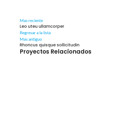
Mas reciente
Leo uteu ullamcorper
Regresar a la lista
Mas antiguo
Rhoncus quisque sollicitudin
Proyectos Relacionados
Furniture
Netus eu mollis hac dignis