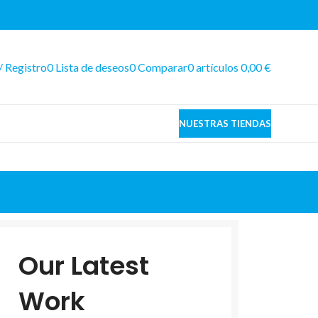
/ Registro
0
Lista de deseos
0
Comparar
0
artículos
0,00
€
NUESTRAS TIENDAS
Our Latest
Work