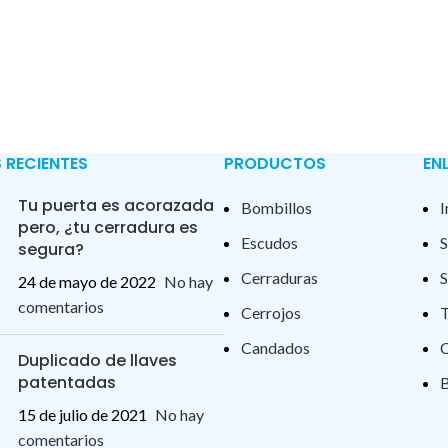
 RECIENTES
PRODUCTOS
EN
Tu puerta es acorazada
Bombillos
I
pero, ¿tu cerradura es
Escudos
S
segura?
Cerraduras
S
24 de mayo de 2022
No hay
comentarios
Cerrojos
T
Candados
C
Duplicado de llaves
patentadas
B
15 de julio de 2021
No hay
comentarios