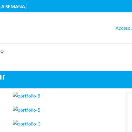
 LA SEMANA.
Acceso 
TO
ar