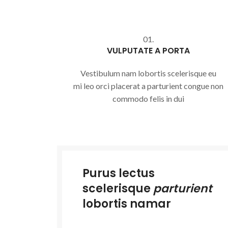
01.
VULPUTATE A PORTA
Vestibulum nam lobortis scelerisque eu
mi leo orci placerat a parturient congue non
commodo felis in dui
Purus lectus
scelerisque
parturient
lobortis namar