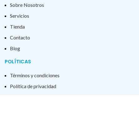
Sobre Nosotros
Servicios
Tienda
Contacto
Blog
POLÍTICAS
Términos y condiciones
Política de privacidad
Política de Cookies
Aviso Legal
Declaración Accesibilidad
2023 Cerrajería H.Yagüe. Todos los derechos reservados