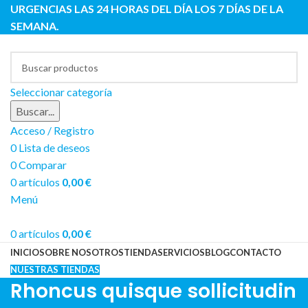
URGENCIAS LAS 24 HORAS DEL DÍA LOS 7 DÍAS DE LA
SEMANA.
Seleccionar categoría
Buscar...
Acceso / Registro
0
Lista de deseos
0
Comparar
0
artículos
0,00
€
Menú
0
artículos
0,00
€
INICIO
SOBRE NOSOTROS
TIENDA
SERVICIOS
BLOG
CONTACTO
NUESTRAS TIENDAS
Rhoncus quisque sollicitudin