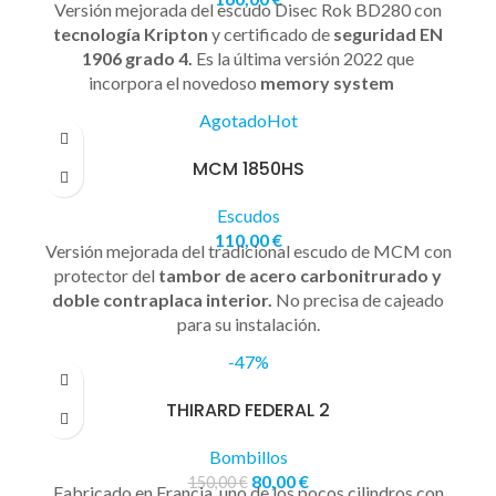
Versión mejorada del escudo Disec Rok BD280 con
tecnología Kripton
y certificado de
seguridad EN
1906 grado 4.
Es la última versión 2022 que
incorpora el novedoso
memory system
Agotado
Hot
MCM 1850HS
Escudos
110,00
€
Versión mejorada del tradicional escudo de MCM con
protector del
tambor de acero carbonitrurado y
doble contraplaca interior.
No precisa de cajeado
para su instalación.
-47%
THIRARD FEDERAL 2
Bombillos
80,00
€
150,00
€
Fabricado en Francia, uno de los pocos cilindros con