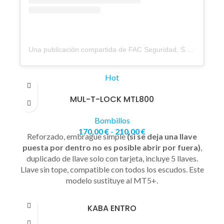
Una publicación compartida de FAC Seguridad, S.A. (@fac_seguridad)
Hot
MUL-T-LOCK MTL800
Bombillos
170,00
€
-
210,00
€
Reforzado, embrague simple
(si se deja una llave
puesta por dentro no es posible abrir por fuera)
,
duplicado de llave solo con tarjeta, incluye 5 llaves.
Llave sin tope, compatible con todos los escudos. Este
modelo sustituye al MT5+.
KABA ENTRO