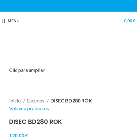
MENÚ
0,00
€
Clic para ampliar
Inicio
Escudos
DISEC BD280 ROK
Volver a productos
DISEC BD280 ROK
120,00
€