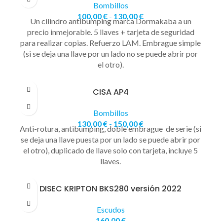
Bombillos
100,00
€
-
130,00
€
Un cilindro antibumping marca Dormakaba a un
precio inmejorable. 5 llaves + tarjeta de seguridad
para realizar copias. Refuerzo LAM. Embrague simple
(si se deja una llave por un lado no se puede abrir por
el otro).
CISA AP4
Bombillos
130,00
€
-
150,00
€
Anti-rotura, antibumping, doble embrague de serie (si
se deja una llave puesta por un lado se puede abrir por
el otro), duplicado de llave solo con tarjeta, incluye 5
llaves.
DISEC KRIPTON BKS280 versión 2022
Escudos
160,00
€