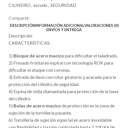
CILINDRO
,
escudo
,
SEGURIDAD
Compartir:
DESCRIPCIÓN
INFORMACIÓN ADICIONAL
VALORACIONES (0)
ENVÍOS Y ENTREGA
Descripción
CARACTERÍSTICAS:
1)
Bloque de acero macizo
para dificultar el taladrado.
2) Fresado frontal en espiral con tecnología ROK para
dificultar el ataque con coronas.
3) Entrada de llave con rotor giratorio y acerado para la
protección del cilindro de seguridad.
4) Espina de vidia diamantada para protección de la base
del cilindro.
5)
Bolas de acero macizo
de protección en la zona de
sujeción de la tornillería pasante.
6) Tornillería de sujeción especial en acero inoxidable
con flexibilidad y torsión controlada hasta 2.100 Kg de