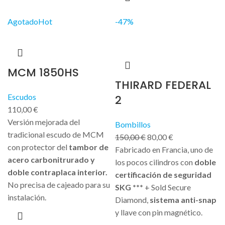
Agotado
Hot
-47%
MCM 1850HS
THIRARD FEDERAL
Escudos
2
110,00
€
Versión mejorada del
Bombillos
tradicional escudo de MCM
150,00
€
80,00
€
con protector del
tambor de
Fabricado en Francia, uno de
acero carbonitrurado y
los pocos cilindros con
doble
doble contraplaca interior.
certificación de seguridad
No precisa de cajeado para su
SKG ***
+ Sold Secure
instalación.
Diamond,
sistema anti-snap
y llave con pin magnético.