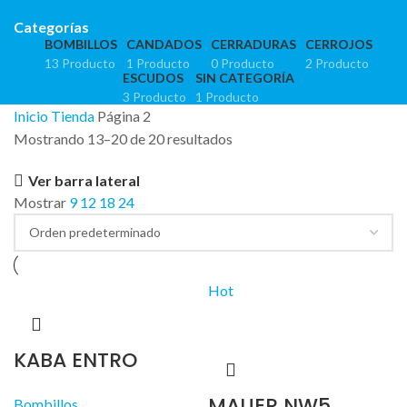
Categorías
BOMBILLOS
CANDADOS
CERRADURAS
CERROJOS
13 Producto
1 Producto
0 Producto
2 Producto
ESCUDOS
SIN CATEGORÍA
3 Producto
1 Producto
Inicio
Tienda
Página 2
Mostrando 13–20 de 20 resultados
Ver barra lateral
Mostrar
9
12
18
24
Hot
KABA ENTRO
MAUER NW5
Bombillos