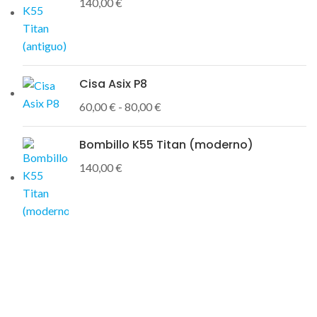
140,00
€
Cisa Asix P8
60,00
€
-
80,00
€
Bombillo K55 Titan (moderno)
140,00
€