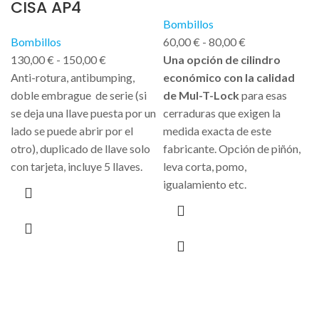
CISA AP4
Bombillos
Bombillos
60,00
€
-
80,00
€
130,00
€
-
150,00
€
Una opción de cilindro
Anti-rotura, antibumping,
económico con la calidad
doble embrague de serie (si
de Mul-T-Lock
para esas
se deja una llave puesta por un
cerraduras que exigen la
lado se puede abrir por el
medida exacta de este
otro), duplicado de llave solo
fabricante. Opción de piñón,
con tarjeta, incluye 5 llaves.
leva corta, pomo,
igualamiento etc.