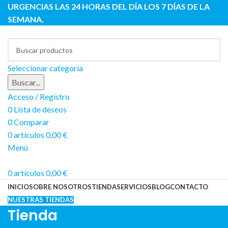
URGENCIAS LAS 24 HORAS DEL DÍA LOS 7 DÍAS DE LA
SEMANA.
Seleccionar categoría
Buscar...
Acceso / Registro
0
Lista de deseos
0
Comparar
0
artículos
0,00
€
Menú
0
artículos
0,00
€
INICIO
SOBRE NOSOTROS
TIENDA
SERVICIOS
BLOG
CONTACTO
NUESTRAS TIENDAS
Tienda