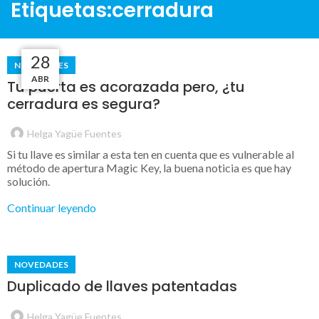
Etiquetas:cerradura
24
15
11
28
NOVEDADES
MAY
MAY
ABR
JUL
Tu puerta es acorazada pero, ¿tu
cerradura es segura?
Helga Yagüe Fuentes
Si tu llave es similar a esta ten en cuenta que es vulnerable al
método de apertura Magic Key, la buena noticia es que hay
solución.
Continuar leyendo
NOVEDADES
Duplicado de llaves patentadas
Helga Yagüe Fuentes