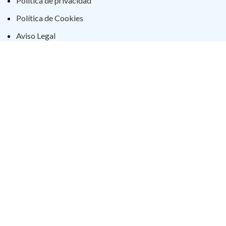
Política de privacidad
Política de Cookies
Aviso Legal
Declaración Accesibilidad
2023 Cerrajería H.Yagüe. Todos los derechos reservados
Tienda
0
Lista de deseos
0
artículos
Carrito
Mi cuenta