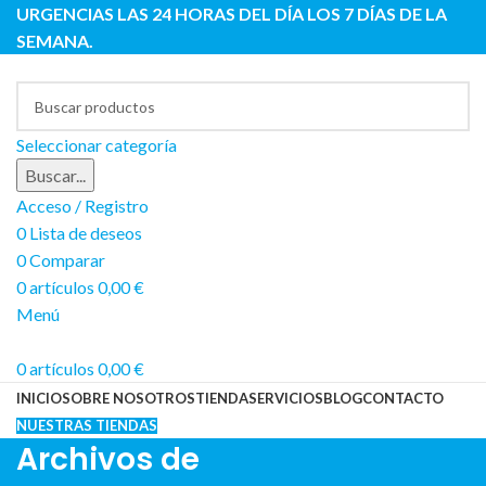
URGENCIAS LAS 24 HORAS DEL DÍA LOS 7 DÍAS DE LA
SEMANA.
Seleccionar categoría
Buscar...
Acceso / Registro
0
Lista de deseos
0
Comparar
0
artículos
0,00
€
Menú
0
artículos
0,00
€
INICIO
SOBRE NOSOTROS
TIENDA
SERVICIOS
BLOG
CONTACTO
NUESTRAS TIENDAS
Archivos de